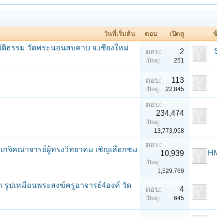
วันที่เริ่มต้น
ตอบ
เปิดดู
ข
ติธรรม วัดพระนอนสบคาบ จ.เชียงใหม่
ตอบ:
2
เปิดดู:
251
ตอบ:
113
เปิดดู:
22,845
ตอบ:
234,474
เปิดดู:
13,773,958
ตอบ:
พระเกจิคณาจารย์ผู้ทรงวิทยาคม เชิญเลือกชม
H
10,939
เปิดดู:
1,529,769
า รูปเหมือนพระสงฆ์ครูอาจารย์4องค์ วัด
ตอบ:
4
เปิดดู:
645