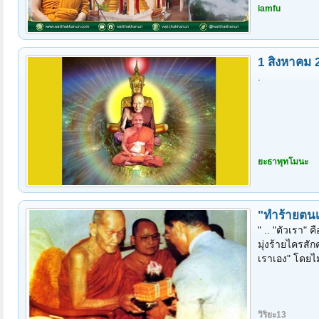
iamfu
1 สิงหาคม 
.
ยะธาพุทโมนะ
"ทำร้ายตนเอ
" .. "ตัวเรา" 
มุ่งร้ายไครสั
เราเอง" โดยไม่ร
วิริยะ13