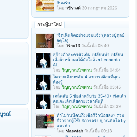
กันครับ
โดย
วชิรวงศ์
30 กรกฎาคม 2026
กระทู้มาใหม่
"จิตเห็นจิตอย่างแจ่มแจ้ง"(หลวงปู่ดูลย์
อตุโล)
โดย
วิริยะ13
วันนี้เมื่อ 05:40
สร้างตัวละครตัวเดิม เปลี่ยนท่า เปลี่ยน
เสื้อผ้าหน้าผมได้ดังใจด้วย Leonardo
AI...
โดย
วิญญาณนิพพาน
วันนี้เมื่อ 04:04
ไตวายเฉียบพลัน 4 อาการเตือนที่คุณ
ต้องรู้
โดย
วิญญาณนิพพาน
วันนี้เมื่อ 03:45
เคล็ดลับ 5 ข้อสำหรับวัย 35-40+ ฟังแล้ว
คุณจะเลิกเสียดายเวลาทันที
โดย
วิญญาณนิพพาน
วันนี้เมื่อ 03:39
บูรณ์
ทำไมวันนี้คนถึงเชื่อรีวิวน้อยลง? รวม
รีวิวจากผู้ใช้บริการจริง ญาณฮีลใจ by
แมวฟ้า
โดย
Maewfah
วันนี้เมื่อ 00:13