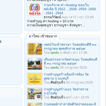
ร่วมบริจาค ค่า Hosting ของเว็บ
พลังจิต ปี 2552 ...2558 -2559 -2560
- 2561 -2564
ธรรมวิวัฒน์
ตอบ
เสาร์ เวลา 23:48
ร่วมทำบุญ ค่า hosting = 10 บาท
ถวายเป็นพุทธบูชา ธรรมบูชา สังฆบูชา…
มาใหม่ เข้าชมมาก
ท
เทศน์วันเข้าพรรษา วันพฤหัสบดีที่ ๓๐
กรกฎาคม พุทธศักราช ๒๕๖๙
โดย
iamfu
อาทิตย์ เวลา 17:06
เสียงธรรมจากวัดท่าขนุน วันพฤหัสบดี
ที่ ๓๐ กรกฎาคม ๒๕๖๙
โดย
iamfu
30 กรกฎาคม 2026
ร่วมทําบุญสร้างห้องนั้า4ห้อง วัด
อุทยาน จ.นนทบุรี
โดย
ศิษย์รุ่นจิ๋ว
30 กรกฎาคม 2026
ร่วมทําบุญสร้างเมรุ วัดท่าทราย
จ.สุโขทัย
โดย
ศิษย์รุ่นจิ๋ว
ศุกร์ เวลา 10:55
ร่วมทอดผ้าป่าสามัคคีวัดป่าคลองมะลิ