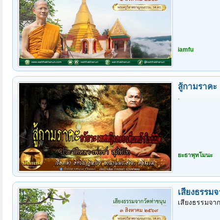
iamfu
สู้กามราคะ
.
ยะธาพุทโมนะ
เสียงธรรมจ
เสียงธรรมจากว