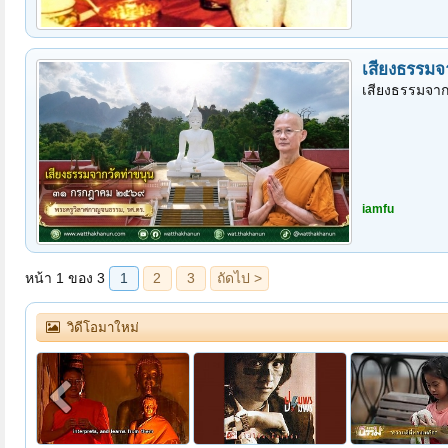
เสียงธรรมจ
เสียงธรรมจาก
iamfu
วิดีโอมาใหม่
ตอนต้นสู้ทนทุกข์จะได้สุขเมื่อตอนปลาย : คมธรรมประจำวันกับท่าน ว.วชิรเมธี
หวง · ปฐมพร