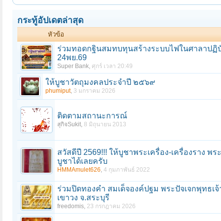
กระทู้อัปเดตล่าสุด
หัวข้อ
ร่วมทอดกฐินสมทบทุนสร้างระบบไฟในศาลาปฏิบั
24พย.69
Super Bank
,
ศุกร์ เวลา 20:49
ให้บูชาวัตถุมงคลประจำปี ๒๕๖๙
phumiput
,
3 มกราคม 2026
ติดตามสถานะการณ์
สุกิจSukit
,
8 มิถุนายน 2013
สวัสดีปี 2569!!! ให้บูชาพระเครื่อง-เครื่องราง 
บูชาได้เลยครับ
HMMAmulet626
,
4 กุมภาพันธ์ 2022
ร่วมปิดทองคํา สมเด็จองค์ปฐม พระปัจเจกพุทธเจ้
เขาวง จ.สระบุรี
freedomis
,
23 กรกฎาคม 2026