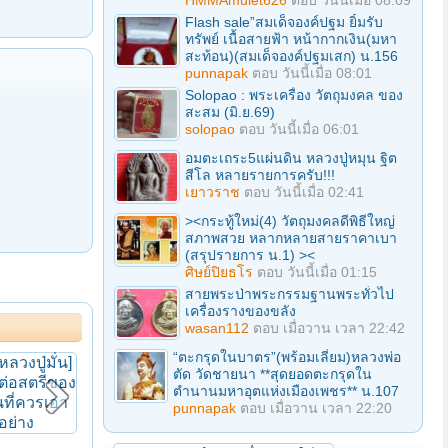
HMMAmulet626
ตอบ
วันนี้เมื่อ 08:09
Flash sale”สมเด็จองค์ปฐม ยิ้มรับ
ทรัพย์ เนื้อสายฟ้า หน้ากากเงิน(มหา
สะท้อน)(สมเด็จองค์ปฐมเสก) น.156
punnapak
ตอบ
วันนี้เมื่อ 08:01
Solopao : พระเครื่อง วัตถุมงคล ของ
สะสม (มิ.ย.69)
solopao
ตอบ
วันนี้เมื่อ 06:01
อมตะเถระ5แผ่นดิน หลวงปู่หมุน ฐิต
สีโล หลายรายการครับ!!!
เยาวราช
ตอบ
วันนี้เมื่อ 02:41
><กระทู้ใหม่(4) วัตถุมงคลดีพิธีใหญ่
สภาพสวย หลากหลายสายราคาเบา
(สรุปรายการ น.1) ><
ศิษย์ปิยธโร
ตอบ
วันนี้เมื่อ 01:15
สายพระป่าพระกรรมฐานพระทั่วไป
เครื่องรางของขลัง
wasan112
ตอบ
เมื่อวาน เวลา 22:42
“ตะกรุดในบาตร”(พร้อมเลี่ยม)หลวงพ่อ
"ย้ง ทรงยศ" เปิดตัวบริษัทไอดอล "ทาดาเอนเทอร์เทนเมนท์" เตรียมเดบิวต์มีนาคมนี้ : FEED
อ่าวนาง บีท มิวสิค เฟสติวัล เคาท์ดาวน์ กระบี่ 2565 l เรื่องจริง Night Life
ตัด วัดชายนา **สุดยอดตะกรุดใน
ตำนานมหาอุตแห่งเมืองเพชร** น.107
punnapak
ตอบ
เมื่อวาน เวลา 22:20
[ประวัติหลวงปู่มั่น] หลักปฏิบัติต่อสตรีของหลวงปู่มั่นที่ควรเอาแบบอย่าง