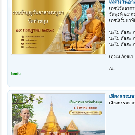
เทศน์วันอา
เทศน์วันอาส
วันพุธที่ ๒๙
เทศน์เริ่มนาที
นะโม ตัสสะ 
นะโม ตัสสะ 
นะโม ตัสสะ 
เทฺวเม ภิกฺขเว
ณ...
iamfu
เสียงธรรมจ
หน้า 1 ของ 3
1
2
3
ถัดไป >
เสียงธรรมจากว