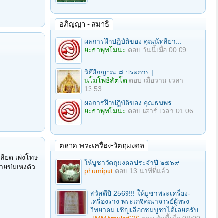
อภิญญา - สมาธิ
ผลการฝึกปฎิบัติของ คุณนัทลียา...
ยะธาพุทโมนะ
ตอบ
วันนี้เมื่อ 00:09
วิธีฝึกญาณ ๘ ประการ |...
นโมโพธิสัตโต
ตอบ
เมื่อวาน เวลา
13:53
ผลการฝึกปฎิบัติของ คุณธนพร...
ยะธาพุทโมนะ
ตอบ
เสาร์ เวลา 01:06
ตลาด พระเครื่อง-วัตถุมงคล
เกลียด เพ่งโทษ
ให้บูชาวัตถุมงคลประจำปี ๒๕๖๙
้ายข่มเหงตัว
phumiput
ตอบ
13 นาทีที่แล้ว
สวัสดีปี 2569!!! ให้บูชาพระเครื่อง-
เครื่องราง พระเกจิคณาจารย์ผู้ทรง
วิทยาคม เชิญเลือกชมบูชาได้เลยครับ