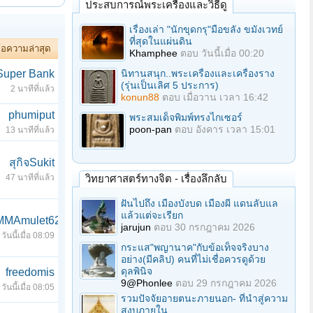
ประสบการณ์พระเครื่องและวิธีดู
เรื่องเล่า "นักขุดกรุ"มือขลัง ขมังเวทย์
ที่สุดในแผ่นดิน
้อความล่าสุด
Khamphee
ตอบ
วันนี้เมื่อ 00:20
Super Bank
นิทานสนุก..พระเครื่องและเครื่องราง
(รุ่นเป็นเลิศ 5 ประการ)
2 นาทีที่แล้ว
konun88
ตอบ
เมื่อวาน เวลา 16:42
phumiput
พระสมเด็จพิมพ์ทรงไกเซอร์
poon-pan
ตอบ
อังคาร เวลา 15:01
13 นาทีที่แล้ว
สุกิจSukit
47 นาทีที่แล้ว
วิทยาศาสตร์ทางจิต - เรื่องลึกลับ
ฝันไปถึง เมืองบังบด เมืองผี แดนลับแล
แล้วแต่จะเรียก
MMAmulet626
jarujun
ตอบ
30 กรกฎาคม 2026
วันนี้เมื่อ 08:09
กระแส"พญานาค"กับข้อเท็จจริงบาง
อย่าง(มีคลิป) คนที่ไม่เชื่อควรดูด้วย
ดุลพินิจ
freedomis
9@Phonlee
ตอบ
29 กรกฎาคม 2026
วันนี้เมื่อ 08:05
รวมปัจจัยอายตนะภายนอก- ที่นำสู่ความ
สงบภายใน