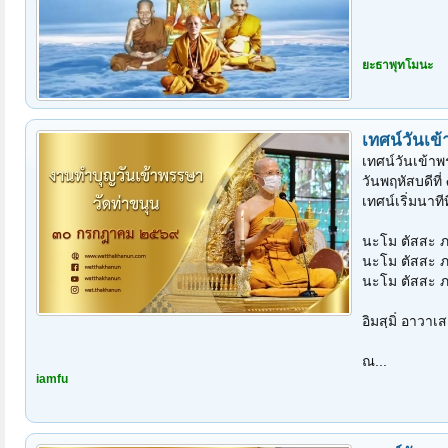
ยะธาพุทโมนะ
เทศน์วันเข
เทศน์วันเข้า
วันพฤหัสบดีท
เทศน์เริ่มนาที
นะโม ตัสสะ 
นะโม ตัสสะ 
นะโม ตัสสะ 
อิมสฺมิํ อาวาเส
ณ...
iamfu