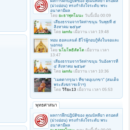
ผลการฝึกปฎิบัติของ คุณนัทลียา ดรอดส์
(ม่วงอ่อน) ทรงกำลังใจระดับ พระ
อนาคามีผล
โดย
ยะธาพุทโมนะ
วันนี้เมื่อ 00:09
เสียงธรรมจากวัดท่าขนุน วันพุธที่ ๕
สิงหาคม ๒๕๖๙
โดย
iamfu
เมื่อวาน เวลา 19:48
ทอม ฮอลแลนด์ ฮีโร่ผู้กอบกู้ทั้งในจอและ
นอกจอ
โดย
นโมโพธิสัตโต
เมื่อวาน เวลา
13:47
เสียงธรรมจากวัดท่าขนุน วันอังคารที่
๔ สิงหาคม ๒๕๖๙
โดย
iamfu
เมื่อวาน เวลา 10:36
"เมตตากรุณา ที่ขาดอุเบกขา" (สมเด็จ
พระสังฆราชเจ้าฯ)
โดย
วิริยะ13
เมื่อวาน เวลา 05:53
พุทธศาสนา
ผลการฝึกปฎิบัติของ คุณนัทลียา ดรอดส์
(ม่วงอ่อน) ทรงกำลังใจระดับ พระ
อนาคามีผล