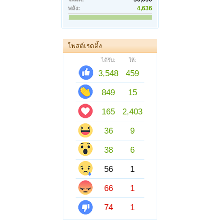
พลัง:
4,636
โพสต์เรตติ้ง
ได้รับ:
ให้:
3,548
459
849
15
165
2,403
36
9
38
6
56
1
66
1
74
1