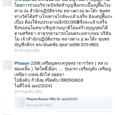
โดยการร่วมบริจาคปัจจัยทำบุญชื่อกระเบื้องปูพื้นโรง
ทาน ณ สำนักปฎิบัติธรรม หลางตางอ.พะโตัะ ชุมพร
ทางวัดได้สรัางโรงทานไกลัจะแล้วเสร็จ ยังแต่ปูพื้นกะ
เบื่อง ต้องใช้งบประมาณอิก50;000฿จึงจะเเล้วเสร็จ
จึงขออนุโมทนาเชิญชวนญาติโยมสร้างบุญกุศลได้
ตามศรัทธา สาธุๆๆสามารถโอนพระมหาเกษม ปริธัม
โม เจ้าสำนักปฏิบัติธรรม หลางตาง อ.พะโต้ะ ชุมพร
บัญชีกสิกร พระนันตชัย สุดสาย006-870-9601
18 มกราคม 2022
Phaaun
2268.เหรียญพระครูสุทธาจารวัตร ( หลวง
พ่อเคลิ้ม ) วัดโพธิ์เผือก .... รุ่นแรก เหรียญดัง เหรียญ
เหนียว แห่งอ.ผักไห่ อยุธยา
ไปยังคับ ถ้ายังยุ #ปิดคับ 0983916618
ไอดีไลน์ aun210241
10 กรกฎาคม 2021
Phaaun
ติดต่อมาทีคับ ID: aun210241
10 กรกฎาคม 2021