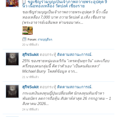
ขอเชิญร่วมบุญเป็นเจ้าภาพถวายพระอุปคุต 9
นิ้ว เนื้อทองเหลือง วัดปงค์ เชียงราย
ขอเชิญร่วมบุญเป็นเจ้าภาพถวายพระอุปคุต 9 นิ้ว เนื้อ
ทองเหลือง 7,000 บาท ถวายวัดปงค์ อ.เทิง เชียงราย
(พระอาจารย์เฉลิมพล ท่านขอมาค่ะ...
Forum:
งานบุญอื่นๆ
20 นาทีที่แล้ว
สุกิจSukit
ตอบกระทู้
ติดตามสถานะการณ์
.
25% ของชายหนุ่มอเมริกัน "เทรดหุ้นทุกวัน" และเกือบ
ครึ่งของคนกลุ่มนี้ คิดว่าตัวเอง "เป็นคนล้มเหลว"
Michael Burry โพสต์ข้อมูล จาก...
21 นาทีที่แล้ว
สุกิจSukit
ตอบกระทู้
ติดตามสถานะการณ์
.
กระแสเงินลงทุนญี่ปุ่นเปลี่ยนทิศ นักลงทุนหันเข้าหา
พันธบัตร ลดการถือหุ้น สัปดาห์ล่าสุด 26 กรกฎาคม – 1
สิงหาคม 2026...
24 นาทีที่แล้ว