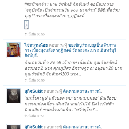
###ข้าพเจ้าฯ นาย รัชสิทธิ จิตจันทร์ ขอน้อมถวาย
"จตุปัจจัย เป็นจำนวนเงิน ๑๐๐ บาทถ้วน" ฿฿฿เพื่อร่วม
บุญ **กระเบื้องมุงหลังคา_กุฏิสงฆ์...
วันนี้เมื่อ 06:55
ไข่หวานน้อย
ตอบกระทู้
ขอเชิญร่วมบุญเป็นเจ้าภาพ
กระเบื้องมุงหลังคากุฏิสงฆ์ วัดล่องกะเบา อ.อินทร์บุรี
สิงห์บุรี
.
อัพเดทวันที่ 6 สค 69 เจ้าภาพ เพิ่มเติม คุณคันธรัตน์
ธรรมธร 2 บาท คุณภูมิศร อิศรางกูร ณ อยุธยา 20 บาท
คุณรัชสิทธิ จิตจันทร์100 บาท...
วันนี้เมื่อ 06:55
สุกิจSukit
ตอบกระทู้
ติดตามสถานะการณ์
.
‘แม่น้ำดานูบ’ แห้งขอด พบ ‘ซากแมมมอธ’ ยันเรือรบ
กระทบท่องเที่ยว-เดินเรือ ขนส่งไม่ได้ ปิดโรงไฟฟ้า
นิวเคลียร์ ขาดน้ำหล่อเย็น . “ทวีปยุโรป”...
วันนี้เมื่อ 06:51
สุกิจSukit
ตอบกระทู้
ติดตามสถานะการณ์
.