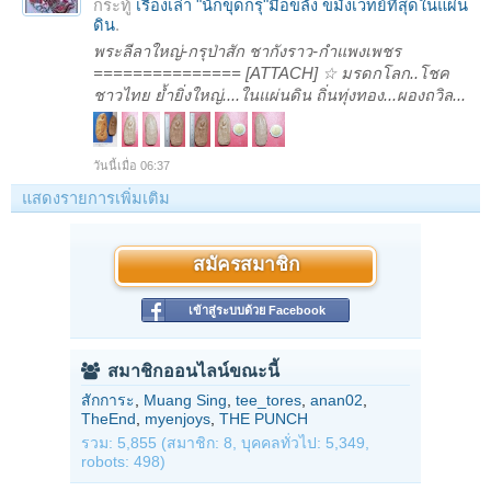
กระทู้
เรื่องเล่า "นักขุดกรุ"มือขลัง ขมังเวทย์ที่สุดในแผ่น
ดิน
.
พระลีลาใหญ่-กรุป่าสัก ชากังราว-กำแพงเพชร
=============== [ATTACH] ☆ มรดกโลก..โชค
ชาวไทย ย้ำยิ่งใหญ่....ในแผ่นดิน ถิ่นทุ่งทอง...ผองถวิล...
วันนี้เมื่อ 06:37
แสดงรายการเพิ่มเติม
สมัครสมาชิก
เข้าสู่ระบบด้วย Facebook
สมาชิกออนไลน์ขณะนี้
สักการะ
,
Muang Sing
,
tee_tores
,
anan02
,
TheEnd
,
myenjoys
,
THE PUNCH
รวม: 5,855 (สมาชิก: 8, บุคคลทั่วไป: 5,349,
robots: 498)