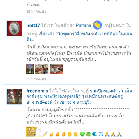
ด้วยค่ะ
35 นาทีที่แล้ว
nott17
ได้เรต โพสต์ของ
Pattana
อนุโมทนา ใน
กระทู้
เรื่องเล่า "นักขุดกรุ"มือขลัง ขมังเวทย์ที่สุดในแผ่น
ดิน
.
วันที่ ๕ สิงหาคม พ.ศ. ๒๕๖๙ ตรงกับวันพุธ แรม ๗ ค่ำ
เดือนแปดหลัง (๘๘) ปีมะเมีย นำอาหารไปถวายพระใน
เช้าวันนี้ อนุโมทนาบุญร่วมกันครับ...
35 นาทีที่แล้ว
freedomis
ได้ใส่ไฟล์ลงในกระทู้
ร่วมปิดทองคํา สมเด็จ
องค์ปฐม พระปัจเจกพุทธเจ้า รูปเหมือนพระสงฆ์ครู
อาจารย์4องค์ วัดเขาวง จ.สระบุรี
.
วันพระ ร่วมบุญด้วยครับ ******************************
[ATTACH] โยมต้องเริ่มจากความคิดที่ว่า เราจะไม่
สร้างกรรมเพิ่มนับตั้งแต่วันนี้...