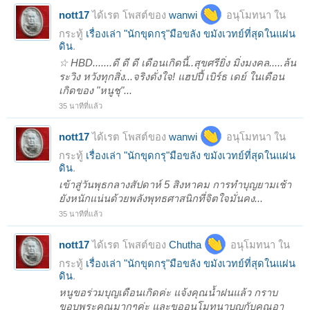
nott17
ได้เรต โพสต์ของ
wanwi
อนุโมทนา ใน
กระทู้
เรื่องเล่า "นักขุดกรุ"มือขลัง ขมังเวทย์ที่สุดในแผ่น
ดิน
.
☆ HBD.......ดี ดี ดี เดือนเกิดนี้..สุขศรียิ่ง มิ่งมงคล.....ล้น
ระวิง หวังทุกสิ่ง...จริงดั่งใจ! แฮปปี้ เบิร์ธ เดย์ ในเดือน
เกิดของ "หนูชุ"...
35 นาทีที่แล้ว
nott17
ได้เรต โพสต์ของ
wanwi
อนุโมทนา ใน
กระทู้
เรื่องเล่า "นักขุดกรุ"มือขลัง ขมังเวทย์ที่สุดในแผ่น
ดิน
.
เข้าสู่วันพุธกลางสัปดาห์ 5 สิงหาคม การทำบุญยามเช้า
ยังหนักแน่นด้วยพลังพุทธศาสนิกที่จิตใจมั่นคง...
35 นาทีที่แล้ว
nott17
ได้เรต โพสต์ของ
Chutha
อนุโมทนา ใน
กระทู้
เรื่องเล่า "นักขุดกรุ"มือขลัง ขมังเวทย์ที่สุดในแผ่น
ดิน
.
หนูขอร่วมบุญเดือนเกิดค่ะ แจ้งคุณน้ำฝนแล้ว กราบ
ขอบพระคุณมากๆค่ะ และขออนุโมทนาบุญกับคุณอา