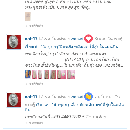
เป็น มงคล สูงสุด ก็ คือ ธรรมมะ หลัก ธรรม ของ
พระพุทธเจ้า เป็น มงคล สูง สุด วัตถุ...
35 นาทีที่แล้ว
nott17
ได้เรต โพสต์ของ
wanwi
รักเลย ในกระทู้
เรื่องเล่า "นักขุดกรุ"มือขลัง ขมังเวทย์ที่สุดในแผ่นดิน
.
พระลีลาใหญ่-กรุป่าสัก ชากังราว-กำแพงเพชร
=============== [ATTACH] ☆ มรดกโลก..โชค
ชาวไทย ย้ำยิ่งใหญ่....ในแผ่นดิน ถิ่นทุ่งทอง...ผองถวิล...
35 นาทีที่แล้ว
nott17
ได้เรต โพสต์ของ
wanwi
อนุโมทนา ใน
กระทู้
เรื่องเล่า "นักขุดกรุ"มือขลัง ขมังเวทย์ที่สุดในแผ่น
ดิน
.
เลขจัดส่งวันนี้ --ED 4449 7882 5 TH จตุจักร
35 นาทีที่แล้ว