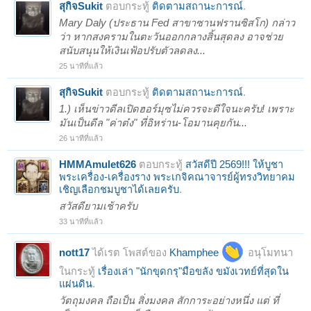
สุกิจSukit
ตอบกระทู้
ติดตามสถานะการณ์
.
Mary Daly (ประธาน Fed สาขาซานฟรานซิสโก) กล่าว
ว่า หากสงครามในตะวันออกกลางสิ้นสุดลง อาจช่วย
สนับสนุนให้เงินเฟ้อปรับตัวลดลง...
25 นาทีที่แล้ว
สุกิจSukit
ตอบกระทู้
ติดตามสถานะการณ์
.
1.) เห็นข่าวดีลเปิดฮอร์มุซไม่ควรจะดีใจนะครับ! เพราะ
มันเป็นดีล "ค่าต๋ง" ที่อิหร่าน-โอมานคุยกัน...
26 นาทีที่แล้ว
HMMAmulet626
ตอบกระทู้
สวัสดีปี 2569!!! ให้บูชา
พระเครื่อง-เครื่องราง พระเกจิคณาจารย์ผู้ทรงวิทยาคม
เชิญเลือกชมบูชาได้เลยครับ
.
สวัสดียามเช้าครับ
33 นาทีที่แล้ว
nott17
ได้เรต โพสต์ของ
Khamphee
อนุโมทนา
ในกระทู้
เรื่องเล่า "นักขุดกรุ"มือขลัง ขมังเวทย์ที่สุดใน
แผ่นดิน
.
วัตถุมงคล ถือเป็น สิ่งมงคล สักการะอย่างหนึ่ง แต่ ที่