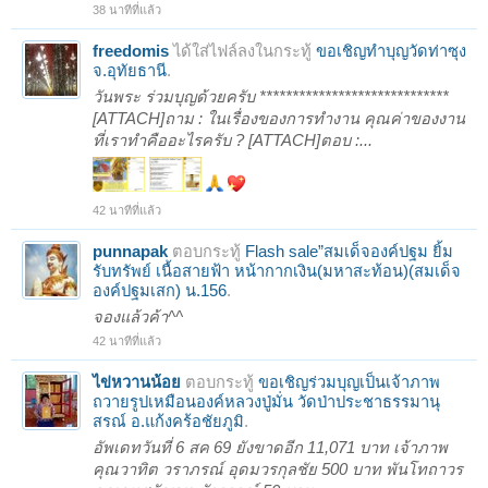
38 นาทีที่แล้ว
freedomis
ได้ใส่ไฟล์ลงในกระทู้
ขอเชิญทำบุญวัดท่าซุง
จ.อุทัยธานี
.
วันพระ ร่วมบุญด้วยครับ *****************************
[ATTACH]ถาม : ในเรื่องของการทำงาน คุณค่าของงาน
ที่เราทำคืออะไรครับ ? [ATTACH]ตอบ :...
42 นาทีที่แล้ว
punnapak
ตอบกระทู้
Flash sale”สมเด็จองค์ปฐม ยิ้ม
รับทรัพย์ เนื้อสายฟ้า หน้ากากเงิน(มหาสะท้อน)(สมเด็จ
องค์ปฐมเสก) น.156
.
จองแล้วค้า^^
42 นาทีที่แล้ว
ไข่หวานน้อย
ตอบกระทู้
ขอเชิญร่วมบุญเป็นเจ้าภาพ
ถวายรูปเหมือนองค์หลวงปู่มั่น วัดป่าประชาธรรมานุ
สรณ์ อ.แก้งคร้อชัยภูมิ
.
อัพเดทวันที่ 6 สค 69 ยังขาดอีก 11,071 บาท เจ้าภาพ
คุณวาทิต วราภรณ์ อุดมวรกุลชัย 500 บาท พันโทถาวร