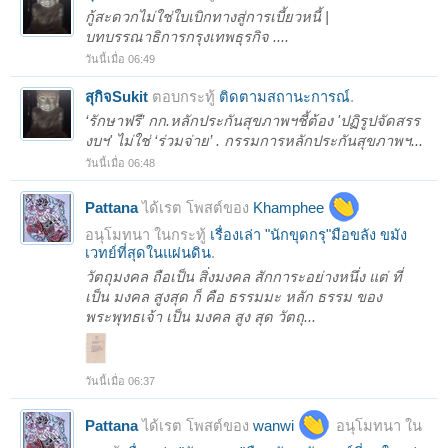
กู้สะดวกไม่ใช่ใบเบิกทางสู่การเบี้ยวหนี้ |
บทบรรณาธิการกรุงเทพธุรกิจ ....
วันนี้เมื่อ 06:49
สุกิจSukit
ตอบกระทู้
ติดตามสถานะการณ์
.
‘รักษาฟรี’ กก.หลักประกันสุขภาพฯชี้ต้อง 'ปฏิรูปจัดสรร
งบฯ' ไม่ใช่ ‘ร่วมจ่าย’ . กรรมการหลักประกันสุขภาพฯ...
วันนี้เมื่อ 06:48
Pattana
ได้เรต โพสต์ของ
Khamphee
อนุโมทนา ในกระทู้
เรื่องเล่า "นักขุดกรุ"มือขลัง ขมัง
เวทย์ที่สุดในแผ่นดิน
.
วัตถุมงคล ถือเป็น สิ่งมงคล สักการะอย่างหนึ่ง แต่ ที่
เป็น มงคล สูงสุด ก็ คือ ธรรมมะ หลัก ธรรม ของ
พระพุทธเจ้า เป็น มงคล สูง สุด วัตถุ...
วันนี้เมื่อ 06:37
Pattana
ได้เรต โพสต์ของ
wanwi
อนุโมทนา ใน