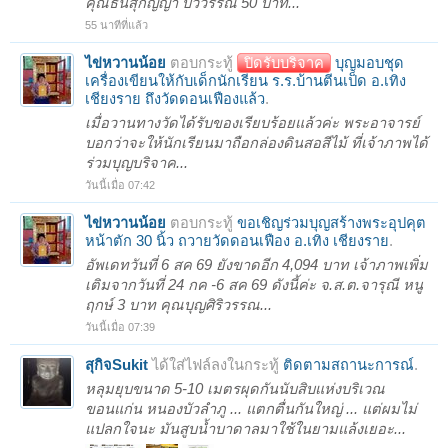
คุณธนสุกัญญา บัววรรณ์ 50 บาท...
55 นาทีที่แล้ว
ไข่หวานน้อย
ตอบกระทู้
ปิดรับบริจาค
บุญมอบชุด
เครื่องเขียนให้กับเด็กนักเรียน ร.ร.บ้านตีนเป็ด อ.เทิง
เชียงราย ถึงวัดดอนเฟืองแล้ว
.
เมื่อวานทางวัดได้รับของเรียบร้อยแล้วค่ะ พระอาจารย์
บอกว่าจะให้นักเรียนมาถือกล่องดินสอสีไม้ ที่เจ้าภาพได้
ร่วมบุญบริจาค...
วันนี้เมื่อ 07:42
ไข่หวานน้อย
ตอบกระทู้
ขอเชิญร่วมบุญสร้างพระอุปคุต
หน้าตัก 30 นิ้ว ถวายวัดดอนเฟือง อ.เทิง เชียงราย
.
อัพเดทวันที่ 6 สค 69 ยังขาดอีก 4,094 บาท เจ้าภาพเพิ่ม
เติมจากวันที่ 24 กค -6 สค 69 ดังนี้ค่ะ จ.ส.ต.จารุณี หนู
ฤกษ์ 3 บาท คุณบุญศิริวรรณ...
วันนี้เมื่อ 07:39
สุกิจSukit
ได้ใส่ไฟล์ลงในกระทู้
ติดตามสถานะการณ์
.
หลุมยุบขนาด 5-10 เมตรผุดกันนับสิบแห่งบริเวณ
ขอนแก่น หนองบัวลำภู ... แตกตื่นกันใหญ่ ... แต่ผมไม่
แปลกใจนะ มันสูบน้ำบาดาลมาใช้ในยามแล้งเยอะ...