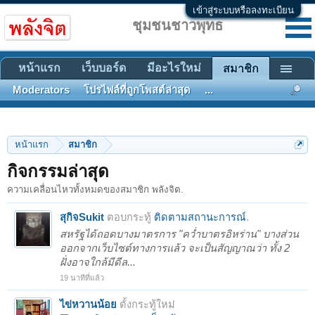
เข้าสู่ระบบหรือลงทะเบียน
ชุมชนชาวพุทธ
หน้าแรก
เว็บบอร์ด
มีอะไรใหม่
สมาชิก
Moderators
โปรไฟล์ที่ถูกโพสต์ล่าสุด
...
หน้าแรก
สมาชิก
กิจกรรมล่าสุด
ความเคลื่อนไหวทั้งหมดของสมาชิก พลังจิต.
สุกิจSukit
ตอบกระทู้
ติดตามสถานะการณ์
.
สหรัฐได้ถอดบางมาตรการ "คว่ำบาตรอิหร่าน" บางส่วน
ออกจากเว็บไซต์ทางการแล้ว จะเป็นสัญญาณว่า ทั้ง 2
ฝั่งอาจใกล้มีดีล...
19 นาทีที่แล้ว
ไข่หวานน้อย
ตั้งกระทู้ใหม่