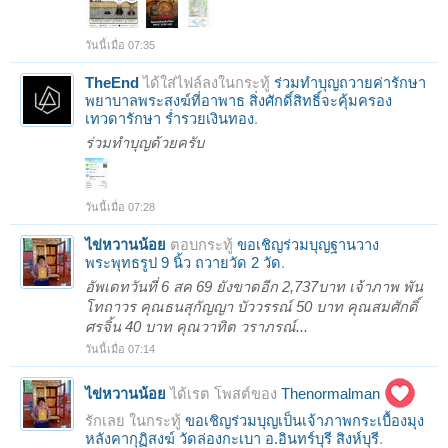
วันนี้เมื่อ 07:35
TheEnd
ได้ใส่ไฟล์ลงในกระทู้
ร่วมทำบุญถวายค่ารักษา
พยาบาลพระสงฆ์ที่อาพาธ สิ่งศักดิ์สิทธิ์จะคุ้มครอง
เทวดารักษา ร่ำรวยเงินทอง
.
ร่วมทำบุญด้วยครับ
วันนี้เมื่อ 07:28
ไข่หวานน้อย
ตอบกระทู้
ขอเชิญร่วมบุญฐานวาง
พระพุทธรูป 9 นิ้ว ถวายวัด 2 วัด
.
อัพเดทวันที่ 6 สค 69 ยังขาดอีก 2,737บาท เจ้าภาพ พัน
โทถาวร คุณธนสุกัญญา บัววรรณ์ 50 บาท คุณสมศักดิ์
ศรจิ้น 40 บาท คุณวาทิต วราภรณ์...
วันนี้เมื่อ 07:14
ไข่หวานน้อย
ได้เรต โพสต์ของ
Thenormalman
รักเลย ในกระทู้
ขอเชิญร่วมบุญเป็นเจ้าภาพกระเบื้องมุง
หลังคากุฏิสงฆ์ วัดล่องกะเบา อ.อินทร์บุรี สิงห์บุรี
.