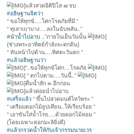
แล้วสวดอิติปิโส ๗ จบ
#อธิษฐานจิตว่า
“ ขอให้ทุกข์….โศกโรคภัยที่มี “
“ ทุเลาเบาบาง….ลงในฉับพลัน..”
#นำน้ำไปอาบ
..”ภายในเย็นวันนั้น
(ช่วงพระอาทิตย์กำลังจะตกดิน)
“ หันหน้าไปด้าน….ทิศตะวันตก ”
#แล้วอธิษฐานว่า
“..ขอให้ทุกข์โศก…โรคภัย
“ ตกไปตาม….วันนี้..”
ดื่มน้ำสัก ๓ อึกก่อน
แล้วค่อยนำไปอาบ
#เสร็จแล้ว
“ ขึ้นไปสวดมนต์ไหว้พระ ”
“ เตรียมดอกไม้ธูปเทียน..ให้เรียบร้อย ”
“ เอาขันใส่น้ำโรย….ด้วยดอกไม้หอม ”
(โดยเฉพาะดอกมะลิยิ่งดี)
#แล้วกรวดน้ำให้กับเจ้ากรรมนายเวร