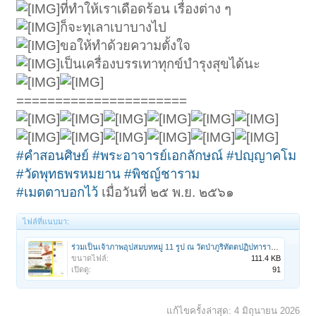
ที่ทำให้เราเดือดร้อน เรื่องต่าง ๆ
ก็จะทุเลาเบาบางไป
ขอให้ทำด้วยความตั้งใจ
เป็นเครื่องบรรเทาทุกข์บำรุงสุขได้นะ
======================
#คำสอนศิษย์
#พระอาจารย์เอกลักษณ์
#ปญฺญาคโม
#วัดพุทธพรหมยาน
#พิชญ์ชาราม
#เมตตาบอกไว้
เมื่อวันที่ ๒๕ พ.ย. ๒๕๖๑
ไฟล์ที่แนบมา:
ร่วมเป็นเจ้าภาพอุปสมบทหมู่ 11 รูป ณ วัดป่าภูริทัตตปฏิปทาราม จ.ปทุมธานี @2ก.ค.69.jpg
ขนาดไฟล์:
111.4 KB
เปิดดู:
91
แก้ไขครั้งล่าสุด:
4 มิถุนายน 2026