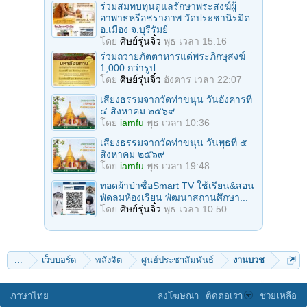
ร่วมสมทบทุนดูแลรักษาพระสงฆ์ผู้
อาพาธหรือชราภาพ วัดประชานิรมิต
อ.เมือง จ.บุรีรัมย์
โดย
ศิษย์รุ่นจิ๋ว
พุธ เวลา 15:16
ร่วมถวายภัตตาหารแด่พระภิกษุสงฆ์
1,000 กว่ารูป...
โดย
ศิษย์รุ่นจิ๋ว
อังคาร เวลา 22:07
เสียงธรรมจากวัดท่าขนุน วันอังคารที่
๔ สิงหาคม ๒๕๖๙
โดย
iamfu
พุธ เวลา 10:36
เสียงธรรมจากวัดท่าขนุน วันพุธที่ ๕
สิงหาคม ๒๕๖๙
โดย
iamfu
พุธ เวลา 19:48
ทอดผ้าป่าซื้อSmart TV ใช้เรียน&สอน
พัดลมห้องเรียน พัฒนาสถานศึกษา...
โดย
ศิษย์รุ่นจิ๋ว
พุธ เวลา 10:50
...
เว็บบอร์ด
พลังจิต
ศูนย์ประชาสัมพันธ์
งานบวช
ภาษาไทย
ลงโฆษณา
ติดต่อเรา
ช่วยเหลือ