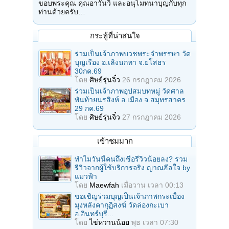
ขอบพระคุณ คุณอาวันวิ และอนุโมทนาบุญกับทุก
ท่านด้วยครับ…
กระทู้ที่น่าสนใจ
ร่วมเป็นเจ้าภาพบวชพระจำพรรษา วัด
บุญเรือง อ.เลิงนกทา จ.ยโสธร
30กค.69
โดย
ศิษย์รุ่นจิ๋ว
26 กรกฎาคม 2026
ร่วมเป็นเจ้าภาพอุปสมบทหมู่ วัดศาล
พันท้ายนรสิงห์ อ.เมือง จ.สมุทรสาคร
29 กค.69
โดย
ศิษย์รุ่นจิ๋ว
27 กรกฎาคม 2026
เข้าชมมาก
ทำไมวันนี้คนถึงเชื่อรีวิวน้อยลง? รวม
รีวิวจากผู้ใช้บริการจริง ญาณฮีลใจ by
แมวฟ้า
โดย
Maewfah
เมื่อวาน เวลา 00:13
ขอเชิญร่วมบุญเป็นเจ้าภาพกระเบื้อง
มุงหลังคากุฏิสงฆ์ วัดล่องกะเบา
อ.อินทร์บุรี...
โดย
ไข่หวานน้อย
พุธ เวลา 07:30