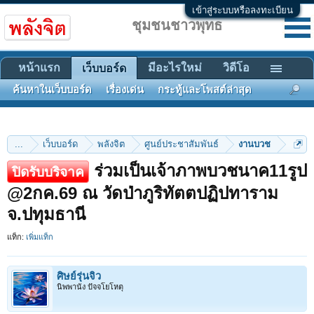
เข้าสู่ระบบหรือลงทะเบียน
ชุมชนชาวพุทธ
หน้าแรก
มีอะไรใหม่
วิดีโอ
เว็บบอร์ด
ค้นหาในเว็บบอร์ด
เรื่องเด่น
กระทู้และโพสต์ล่าสุด
...
เว็บบอร์ด
พลังจิต
ศูนย์ประชาสัมพันธ์
งานบวช
ร่วมเป็นเจ้าภาพบวชนาค11รูป
ปิดรับบริจาค
@2กค.69 ณ วัดป่าภูริทัตตปฏิปทาราม
จ.ปทุมธานี
แท็ก:
เพิ่มแท็ก
ศิษย์รุ่นจิ๋ว
นิพพานัง ปัจจโยโหตุ