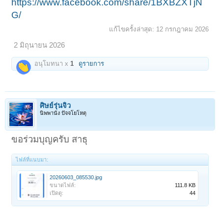
https://www.facebook.com/share/1BXBZXTjN
G/
แก้ไขครั้งล่าสุด:
12 กรกฎาคม 2026
2 มิถุนายน 2026
อนุโมทนา x
1
ดูรายการ
ศิษย์รุ่นจิ๋ว
นิพพานัง ปัจจโยโหตุ
ขอร่วมบุญครับ สาธุ
ไฟล์ที่แนบมา:
20260603_085530.jpg
ขนาดไฟล์:
111.8 KB
เปิดดู:
44