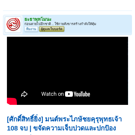
ยะธาพุทโมนะ
ก่อนตายไปอีกชาติ .. ใช้กายสังขารสร้างกำลังให้คุ้ม
ทีมงาน
ผู้ดูแลเว็บบอร์ด
[ศักดิ์สิทธิ์ยิ่ง] มนต์พระไภษัชยคุรุพุทธเจ้า
108 จบ | ขจัดความเจ็บปวดและปกป้อง