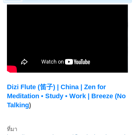
Dizi Flute (笛子) | China | Zen for
Meditation • Study • Work | Breeze (No
Talking
)
ที่มา