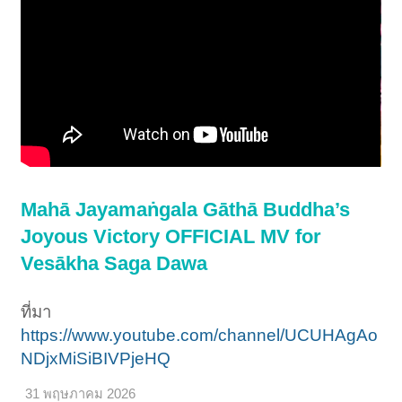
Mahā Jayamaṅgala Gāthā Buddha’s
Joyous Victory OFFICIAL MV for
Vesākha Saga Dawa
ที่มา
https://www.youtube.com/channel/UCUHAgAo
NDjxMiSiBIVPjeHQ
31 พฤษภาคม 2026