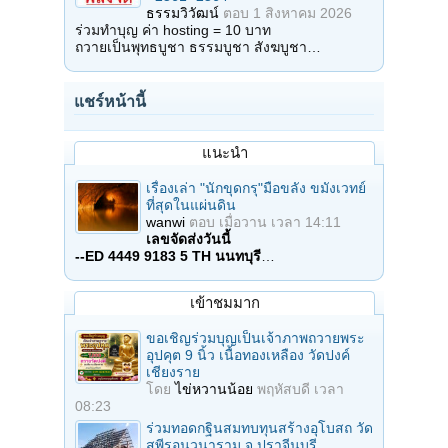
ธรรมวิวัฒน์
ตอบ
1 สิงหาคม 2026
ร่วมทำบุญ ค่า hosting = 10 บาท
ถวายเป็นพุทธบูชา ธรรมบูชา สังฆบูชา…
แชร์หน้านี้
แนะนำ
เรื่องเล่า "นักขุดกรุ"มือขลัง ขมังเวทย์
ที่สุดในแผ่นดิน
wanwi
ตอบ
เมื่อวาน เวลา 14:11
เลขจัดส่งวันนี้
--ED 4449 9183 5 TH นนทบุรี
…
เข้าชมมาก
ขอเชิญร่วมบุญเป็นเจ้าภาพถวายพระ
อุปคุต 9 นิ้ว เนื้อทองเหลือง วัดปงค์
เชียงราย
โดย
ไข่หวานน้อย
พฤหัสบดี เวลา
08:23
ร่วมทอดกฐินสมทบทุนสร้างอุโบสถ วัด
สุพีรอนวนาราม จ.ปราจีนบุรี