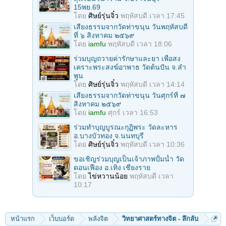
15พย.69
โดย
ศิษย์รุ่นจิ๋ว
พฤหัสบดี เวลา 17:45
เสียงธรรมจากวัดท่าขนุน วันพฤหัสบดี
ที่ ๖ สิงหาคม ๒๕๖๙
โดย
iamfu
พฤหัสบดี เวลา 18:06
ร่วมบุญถวายค่ารักษาและยา เพื่อสง
เคราะพระสงฆ์อาพาธ วัดต้นปัน จ.ลํา
พูน
โดย
ศิษย์รุ่นจิ๋ว
พฤหัสบดี เวลา 14:14
เสียงธรรมจากวัดท่าขนุน วันศุกร์ที่ ๗
สิงหาคม ๒๕๖๙
โดย
iamfu
ศุกร์ เวลา 16:53
ร่วมทําบุญบูรณะกุฏิพระ วัดละหาร
อ.บางบัวทอง จ.นนทบุรี
โดย
ศิษย์รุ่นจิ๋ว
พฤหัสบดี เวลา 10:36
ขอเชิญร่วมบุญเป็นเจ้าภาพปั้มน้ำ วัด
ดอนเฟือง อ.เทิง เชียงราย
โดย
ไข่หวานน้อย
พฤหัสบดี เวลา
10:17
หน้าแรก
เว็บบอร์ด
พลังจิต
วิทยาศาสตร์ทางจิต - ลึกลับ