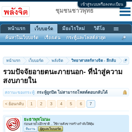
เข้าสู่ระบบหรือลงทะเบียน
ชุมชนชาวพุทธ
หน้าแรก
มีอะไรใหม่
วิดีโอ
เว็บบอร์ด
ค้นหาในเว็บบอร์ด
เรื่องเด่น
กระทู้และโพสต์ล่าสุด
หน้าแรก
เว็บบอร์ด
พลังจิต
วิทยาศาสตร์ทางจิต - ลึกลับ
รวมปัจจัยอายตนะภายนอก- ที่นำสู่ความ
< ย้อนกลับ
1
2
3
4
5
6
7
สงบภายใน
สถานะของกระทู้:
กระทู้ถูกปิด ไม่สามารถโพสต์ตอบกลับได้
ยะธาพุทโมนะ
ก่อนตายไปอีกชาติ .. ใช้กายสังขารสร้างกำลังให้คุ้ม
ทีมงาน
ผู้ดูแลเว็บบอร์ด