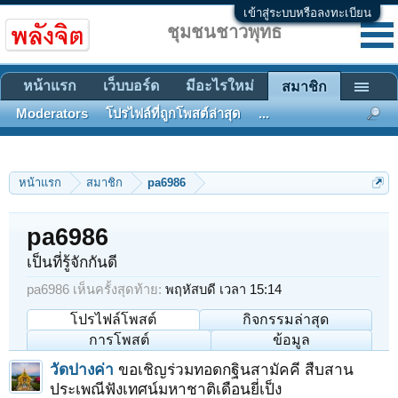
เข้าสู่ระบบหรือลงทะเบียน
ชุมชนชาวพุทธ
หน้าแรก
เว็บบอร์ด
มีอะไรใหม่
สมาชิก
Moderators
โปรไฟล์ที่ถูกโพสต์ล่าสุด
...
หน้าแรก
สมาชิก
pa6986
pa6986
เป็นที่รู้จักกันดี
pa6986 เห็นครั้งสุดท้าย:
พฤหัสบดี เวลา 15:14
โปรไฟล์โพสต์
กิจกรรมล่าสุด
การโพสต์
ข้อมูล
วัดปางค่า
ขอเชิญร่วมทอดกฐินสามัคคี สืบสาน
ประเพณีฟังเทศน์มหาชาติเดือนยี่เป็ง