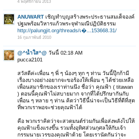
4 พฤศจิกายน 2013
ANUWART
เชิญทำบุญสร้างพระประธานสมเด็จองค์
ปฐมพร้อมวิหารแก้วพระจุฬามณีปฏิบัติธรรม
http://palungjit.org/threads/เ�...153668.31/
16 กุมภาพันธ์ 2010
@^น้ำใส^@
วันนี้ 02:18 AM
pucca2101
สวัสดีค่ะเพื่อน ๆ พี่ ๆ น้องๆ ทุก ๆ ท่าน วันนี้ปุ๊กก้ามี
เรื่องบางอย่างอยากจะขอร้องให้เพื่อน ๆ ได้ช่วยเหลือ
เพื่อนสมาชิกของเราท่านนึง ชื่อว่า คุณฟ้า ( titawan
) ตอนนี้คุณฟ้าไม่สบายมาก จากที่ได้ปรึกษากันกับ
เพื่อน ๆ หลาย ๆ ท่าน คิดว่าวิธีนี้น่าจะเป็นวิธีที่ดีที่สุด
ที่พวกเราพอจะช่วยคุณฟ้าได้
คือ พวกเราคิดว่าจะสวดมนต์ร่วมกันเพื่อส่งพลังไปให้
คุณฟ้าแข็งแรงขึ้น รวมทั้งอุทิศส่วนกุศลให้กับเจ้า
กรรมนายเวรของคุณฟ้าด้วย โดยเรานัดกันว่าจะ